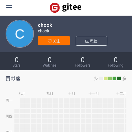
chook
chook
关注
私信
0
0
0
0
Stars
Watches
Followers
Following
贡献度
少
多
八月
九月
十月
十一月
十二月
周一
周四