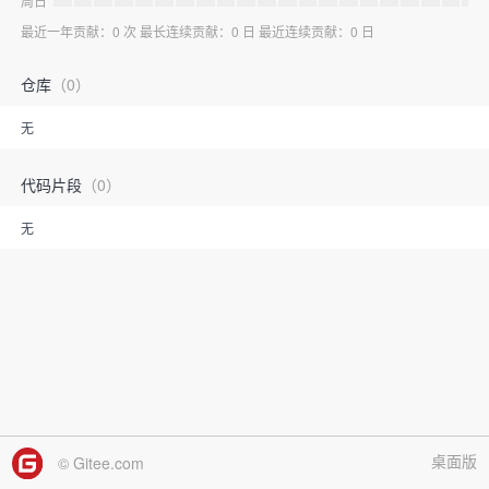
周日
最近一年贡献：0 次 最长连续贡献：0 日 最近连续贡献：0 日
仓库
（0）
无
代码片段
（0）
无
桌面版
© Gitee.com