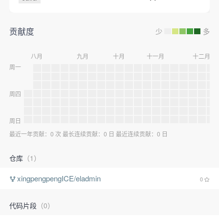
贡献度
少
多
八月
九月
十月
十一月
十二月
周一
周四
周日
最近一年贡献：0 次 最长连续贡献：0 日 最近连续贡献：0 日
仓库
（1）
xingpengpengICE/eladmin
0
代码片段
（0）