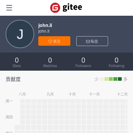
john.li
john.li
关注
私信
0
0
0
0
Stars
Watches
Followers
Following
贡献度
少
多
八月
九月
十月
十一月
十二月
周一
周四