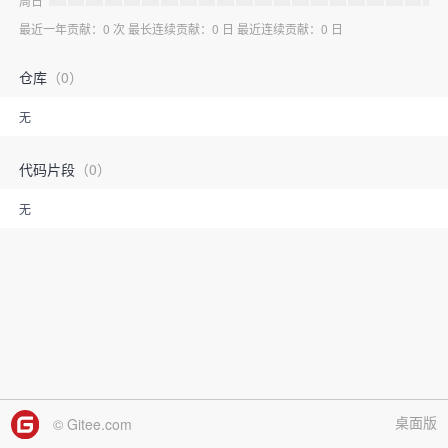
周日
最近一年贡献：0 次 最长连续贡献：0 日 最近连续贡献：0 日
仓库
（0）
无
代码片段
（0）
无
桌面版
© Gitee.com