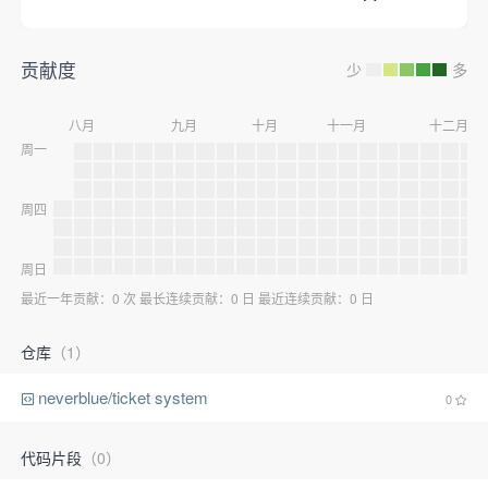
贡献度
少
多
八月
九月
十月
十一月
十二月
周一
周四
周日
最近一年贡献：0 次 最长连续贡献：0 日 最近连续贡献：0 日
仓库
（1）
neverblue/ticket system
0
代码片段
（0）