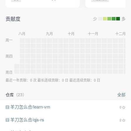
贡献度
少
多
八月
九月
十月
十一月
十二月
周一
周四
周日
最近一年贡献：0 次 最长连续贡献：0 日 最近连续贡献：0 日
仓库
（23）
全部
羊刀怎么合/learn-vm
0
羊刀怎么合/qjs-rs
2