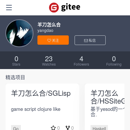
羊刀怎么合
yangdao
关注
私信
0
23
4
0
Stars
Watches
Followers
Following
精选项目
羊刀怎么合/SGLisp
羊刀怎么
合/HSSiteGr
game script clojure like
基于yesod的一
合.
0
0
Go
Haskell