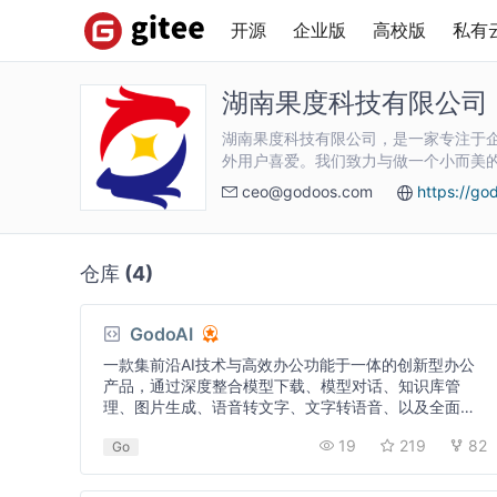
开源
企业版
高校版
私有
湖南果度科技有限公司
湖南果度科技有限公司，是一家专注于企
外用户喜爱。我们致力与做一个小而美
ceo@godoos.com
https://go
仓库
(4)
GodoAI
一款集前沿AI技术与高效办公功能于一体的创新型办公
产品，通过深度整合模型下载、模型对话、知识库管
理、图片生成、语音转文字、文字转语音、以及全面的
图像处理能力，GodoAI实现了办公场景的全覆盖，让每
19
219
82
Go
一位用户都能享受到智能化带来的便捷与高效。 💝良心
产...