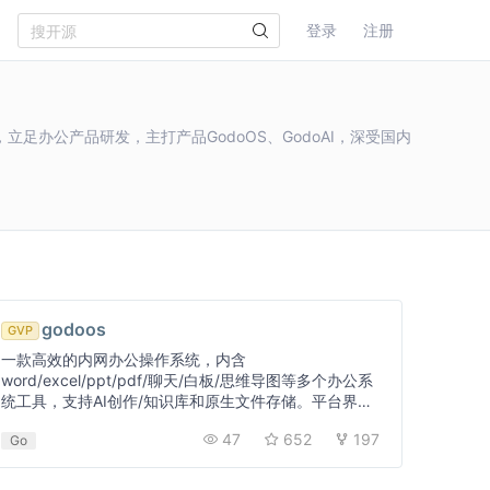
登录
注册
办公产品研发，主打产品GodoOS、GodoAI，深受国内
godoos
GVP
一款高效的内网办公操作系统，内含
word/excel/ppt/pdf/聊天/白板/思维导图等多个办公系
统工具，支持AI创作/知识库和原生文件存储。平台界面
精仿windows风格，操作简便，同时保持低资源消耗和
47
652
197
Go
高性能运行。无需注册即可自动连接内网用户，...