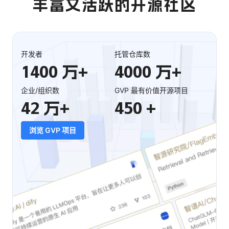
开发者
托管仓库数
1
4
0
0
4
0
0
0
万+
万+
企业/组织数
GVP 最有价值开源项目
4
2
4
5
0
万+
+
浏览 GVP 项目