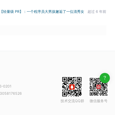
6 【轻量级 PR】：一个程序员大男孩邂逅了一位清秀女
超过 6 年前
-0201
3058176526
技术交流QQ群
微信服务号