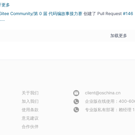
开更多
   velovelovelovelovelovelovelovelovelovelovelov       

   elovelovelovelovelovelovelovelovelovelovelove       

Gitee Community/第 0 届 代码编故事接力赛
创建了
Pull Request
#14
    ovelovelovelovelovelovelovelovelovelovelove        

....
     elovelovelovelovelovelovelovelovelovelove         

     lovelovelovelovelovelovelovelovelovelovel         

       elovelovelovelovelovelovelovelovelove           

        ovelovelovelovelovelovelovelovelove            

加载更多
         elovelovelovelovelovelovelovelove             

           velovelovelovelovelovelovelov               

             ovelovelovelovelovelovelo                 

               lovelovelovelovelovel                   

                  lovelovelovelov                      

                     lovelovel                         

                        lov                            

                         v
关于我们
client@oschina.cn
加入我们
企业版在线使用：400-606
使用条款
专业版私有部署：
赖经理 1
意见建议
合作伙伴