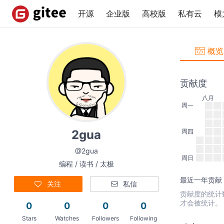
开源
企业版
高校版
私有云
模
概览
贡献度
八月
周一
2gua
周四
@2gua
周日
编程 / 读书 / 太极
最近一年贡献：
关注
私信
贡献度的统计数据
才会被统计。
0
0
0
0
Stars
Watches
Followers
Following