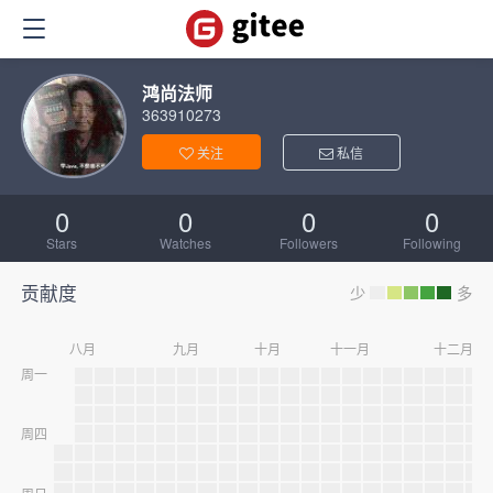
鸿尚法师
363910273
关注
私信
0
0
0
0
Stars
Watches
Followers
Following
贡献度
少
多
八月
九月
十月
十一月
十二月
周一
周四