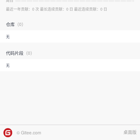
周日
最近一年贡献：0 次 最长连续贡献：0 日 最近连续贡献：0 日
仓库
（0）
无
代码片段
（0）
无
桌面版
© Gitee.com