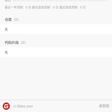
周日
最近一年贡献：0 次 最长连续贡献：0 日 最近连续贡献：0 日
仓库
（0）
无
代码片段
（0）
无
桌面版
© Gitee.com