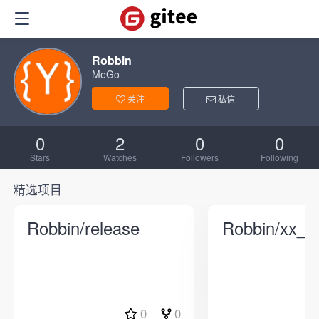
Robbin
MeGo
关注
私信
0
2
0
0
Stars
Watches
Followers
Following
精选项目
Robbin/release
Robbin/xx_ui
0
0