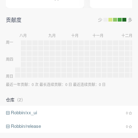
贡献度
少
多
八月
九月
十月
十一月
十二月
周一
周四
周日
最近一年贡献：0 次 最长连续贡献：0 日 最近连续贡献：0 日
仓库
（2）
Robbin/xx_ui
0
Robbin/release
0