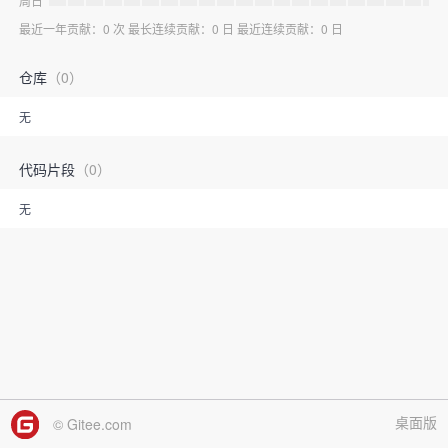
周日
最近一年贡献：0 次 最长连续贡献：0 日 最近连续贡献：0 日
仓库
（0）
无
代码片段
（0）
无
桌面版
© Gitee.com