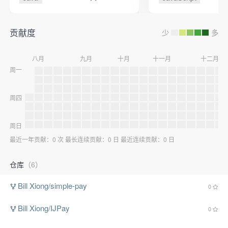
贡献度
少
多
八月
九月
十月
十一月
十二月
周一
周四
周日
最近一年贡献：0 次 最长连续贡献：0 日 最近连续贡献：0 日
仓库
（6）
Bill Xiong/simple-pay
0
Bill Xiong/IJPay
0