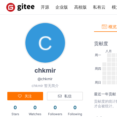
开源
企业版
高校版
私有云
模
概览
贡献度
八月
周一
chkmir
周四
@chkmir
周日
chkmir 暂无简介
最近一年贡献：
关注
私信
贡献度的统计数据
才会被统计。
0
0
0
0
Stars
Watches
Followers
Following