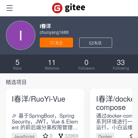
I春洋
chunyang1688
关注
私信
5
11
0
33
Stars
Watches
Followers
Following
精选项目
I春洋/RuoYi-Vue
I春洋/docker
compose
🎉 基于SpringBoot，Spring
通过docker-com
Security，JWT，Vue & Elem
系列环境进行一键
ent 的前后端分离权限管理系
运行，小白运维神
统，同时提供了 Vue3 的版
0
33969
JavaScript
Docker