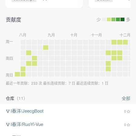
本
贡献度
少
多
八月
九月
十月
十一月
十二月
周一
周四
周日
最近一年贡献：233 次 最长连续贡献：7 日 最近连续贡献：1 日
仓库
（11）
全部
I春洋/JeecgBoot
0
I春洋/RuoYi-Vue
0