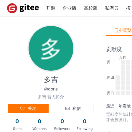
开源
企业版
高校版
私有云
模
概览
贡献度
八月
周一
多吉
周四
@dorje
周日
多吉 暂无简介
最近一年贡献：
关注
私信
贡献度的统计数据
才会被统计。
0
0
0
0
Stars
Watches
Followers
Following