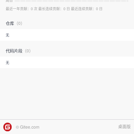
周日
最近一年贡献：0 次 最长连续贡献：0 日 最近连续贡献：0 日
仓库
（0）
无
代码片段
（0）
无
桌面版
© Gitee.com