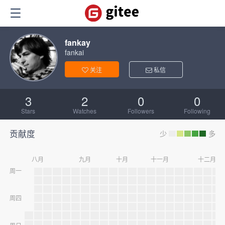
fankay
fankai
关注
私信
3
2
0
0
Stars
Watches
Followers
Following
贡献度
少
多
八月
九月
十月
十一月
十二月
周一
周四