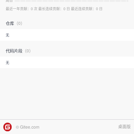
周日
最近一年贡献：0 次 最长连续贡献：0 日 最近连续贡献：0 日
仓库
（0）
无
代码片段
（0）
无
桌面版
© Gitee.com