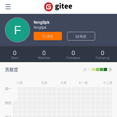
fenglipk
fenglipk
关注
私信
0
0
0
0
Stars
Watches
Followers
Following
贡献度
少
多
八月
九月
十月
十一月
十二月
周一
周四