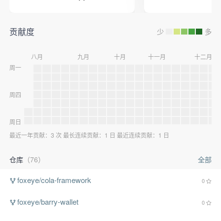
贡献度
少
多
八月
九月
十月
十一月
十二月
周一
周四
周日
最近一年贡献：3 次 最长连续贡献：1 日 最近连续贡献：1 日
仓库
（76）
全部
foxeye/cola-framework
0
foxeye/barry-wallet
0