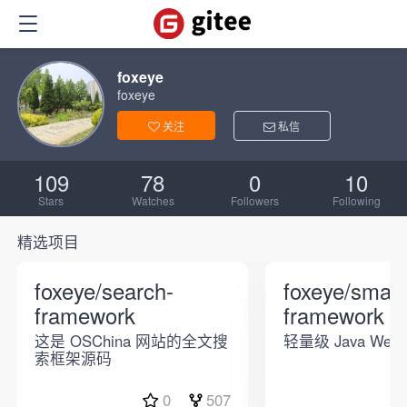
foxeye
foxeye
关注
私信
109
78
0
10
Stars
Watches
Followers
Following
精选项目
foxeye/search-
foxeye/smart
framework
framework
这是 OSChina 网站的全文搜
轻量级 Java We
索框架源码
0
507