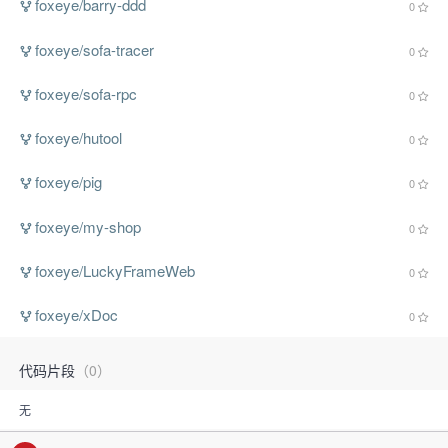
foxeye/barry-ddd
0
foxeye/sofa-tracer
0
foxeye/sofa-rpc
0
foxeye/hutool
0
foxeye/pig
0
foxeye/my-shop
0
foxeye/LuckyFrameWeb
0
foxeye/xDoc
0
代码片段
（0）
无