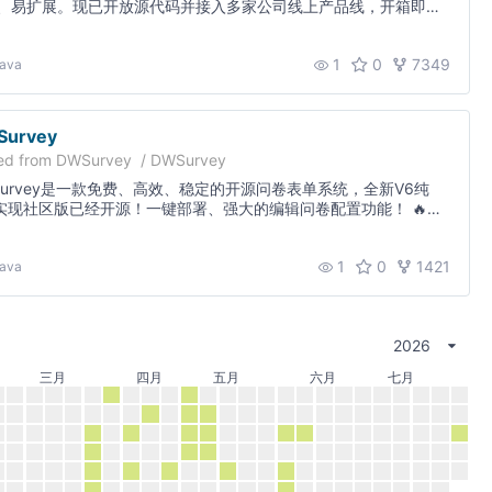
、易扩展。现已开放源代码并接入多家公司线上产品线，开箱即
1
0
7349
ava
urvey
ed from
DWSurvey
/
DWSurvey
Survey是一款免费、高效、稳定的开源问卷表单系统，全新V6纯
e实现社区版已经开源！一键部署、强大的编辑问卷配置功能！ 🔥🔥
🚀🚀
1
0
1421
ava
2026
三月
四月
五月
六月
七月