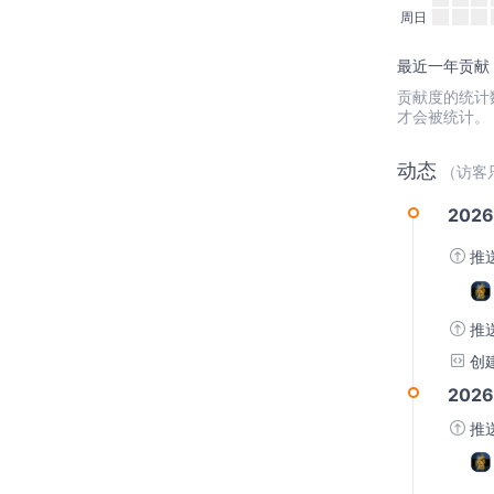
周日
最近一年贡献：
贡献度的统计数据
才会被统计。
动态
（访客
2026
推
推
创
2026
推