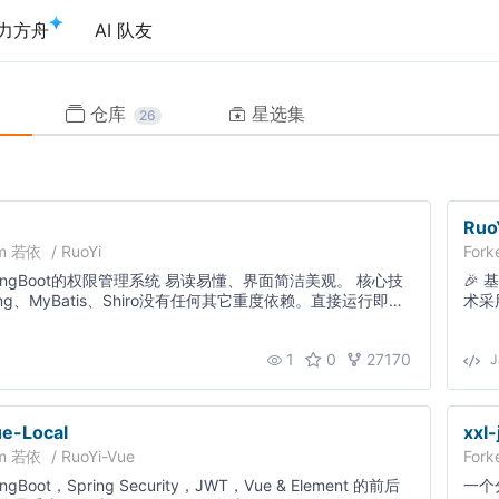
力方舟
AI 队友
仓库
星选集
26
Ruo
om
若依
/
RuoYi
Fork
pringBoot的权限管理系统 易读易懂、界面简洁美观。 核心技
🎉
ing、MyBatis、Shiro没有任何其它重度依赖。直接运行即可
术采
用
1
0
27170
J
e-Local
xxl-
om
若依
/
RuoYi-Vue
Fork
ingBoot，Spring Security，JWT，Vue & Element 的前后
一个