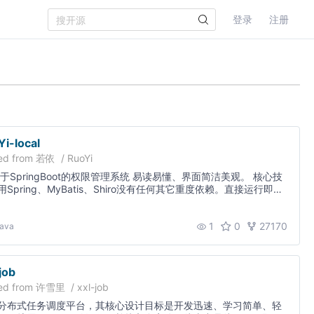
登录
注册
Yi-local
ed from
若依
/
RuoYi
 基于SpringBoot的权限管理系统 易读易懂、界面简洁美观。 核心技
用Spring、MyBatis、Shiro没有任何其它重度依赖。直接运行即可
1
0
27170
ava
job
ed from
许雪里
/
xxl-job
分布式任务调度平台，其核心设计目标是开发迅速、学习简单、轻