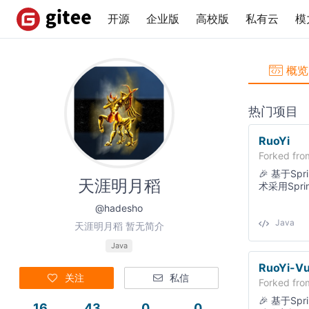
开源
企业版
高校版
私有云
模
概览
热门项目
RuoYi
Forked fr
🎉 基于S
天涯明月稻
术采用Spr
用
@hadesho
Java
天涯明月稻 暂无简介
Java
RuoYi-Vu
关注
私信
Forked fr
🎉 基于Spr
16
43
0
0