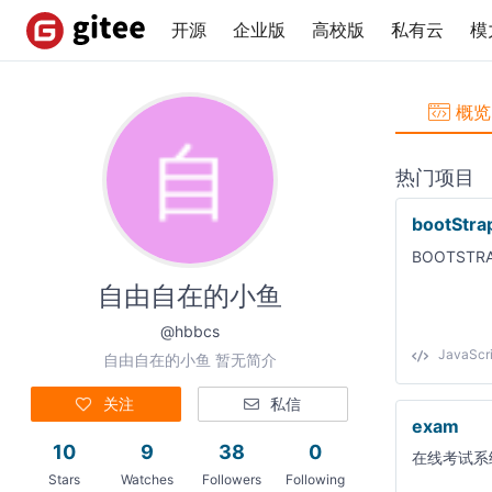
开源
企业版
高校版
私有云
模
概览
热门项目
bootStra
BOOTST
自由自在的小鱼
@hbbcs
JavaScri
自由自在的小鱼 暂无简介
关注
私信
exam
10
9
38
0
在线考试系
Stars
Watches
Followers
Following