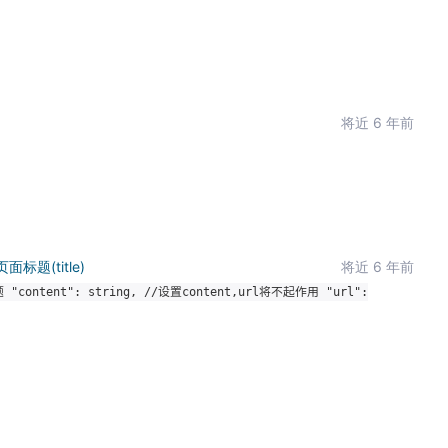
将近 6 年前
面标题(title)
将近 6 年前
置标题 "content": string, //设置content,url将不起作用 "url":