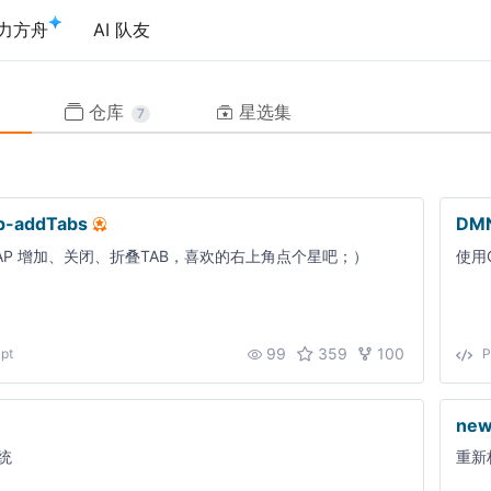
力方舟
AI 队友
仓库
星选集
7
p-addTabs
DMN
RAP 增加、关闭、折叠TAB，喜欢的右上角点个星吧；）
使用
99
359
100
pt
new
统
重新构