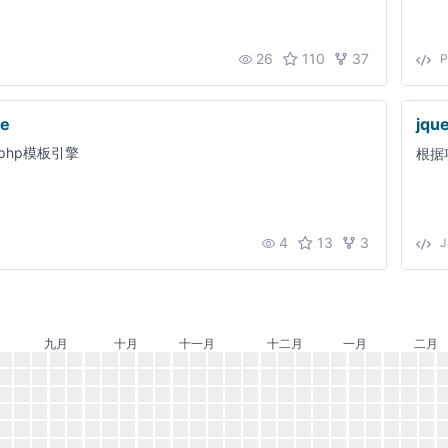
26
110
37
te
jque
php模板引擎
根据
4
13
3
J
九月
十月
十一月
十二月
一月
二月