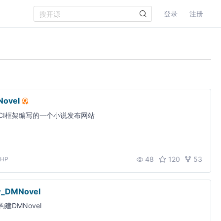
登录
注册
ovel
CI框架编写的一个小说发布网站
48
120
53
PHP
_DMNovel
建DMNovel