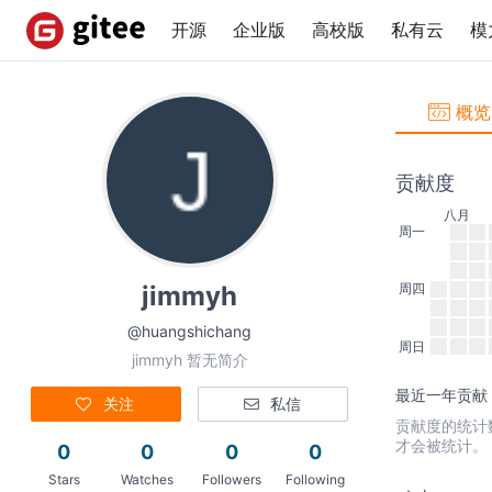
开源
企业版
高校版
私有云
模
概览
贡献度
八月
周一
jimmyh
周四
@huangshichang
周日
jimmyh 暂无简介
最近一年贡献：
关注
私信
贡献度的统计数据
才会被统计。
0
0
0
0
Stars
Watches
Followers
Following