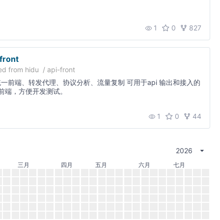
1
0
827
front
ed from
hidu
/
api-front
i统一前端、转发代理、协议分析、流量复制 可用于api 输出和接入的
前端，方便开发测试。
1
0
44
2026
三月
四月
五月
六月
七月