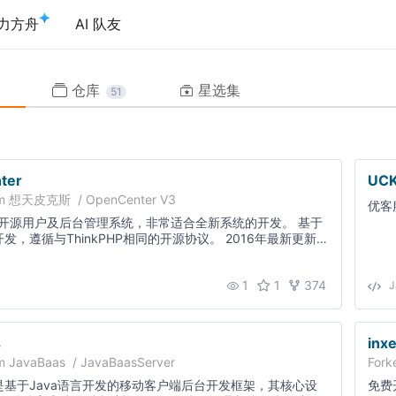
力方舟
AI 队友
仓库
星选集
51
ter
UCK
om
想天皮克斯
/
OpenCenter V3
优客
开源用户及后台管理系统，非常适合全新系统的开发。 基于
HP开发，遵循与ThinkPHP相同的开源协议。 2016年最新更新，
功能。修复了以前一些老的Bug。 欢迎关注我的另一个项
git.oschina.net/yhtt2020/OpenSNS-V2 基于Apache2.0 开
1
1
374
户及后台管理框架，提供了注册登录、头像裁剪、单点登录、
J
扩展资料管理、等级头衔、自定义积分管理、用户行为日志
装卸、插件机制，提供建议的安装程序。适合需要开发全新
统。有需要的朋友可以自行下载研究。 项目主页
s
inx
站 http://demo.ocenter.cn 在线开发
om
JavaBaas
/
JavaBaasServer
Fork
s.opensns.cn/book/index/read/id/9.html
as是基于Java语言开发的移动客户端后台开发框架，其核心设
免费