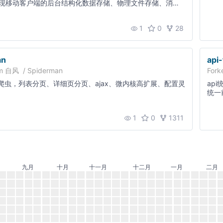
现移动客户端的后台结构化数据存储、物理文件存储、消息
。极大的降低移动客户端的后台开发难度，实现快速开发。
1
0
28
an
api-
om
自风
/
Spiderman
Fork
a 爬虫，列表分页、详细页分页、ajax、微内核高扩展、配置灵
ap
统一
1
0
1311
九月
十月
十一月
十二月
一月
二月