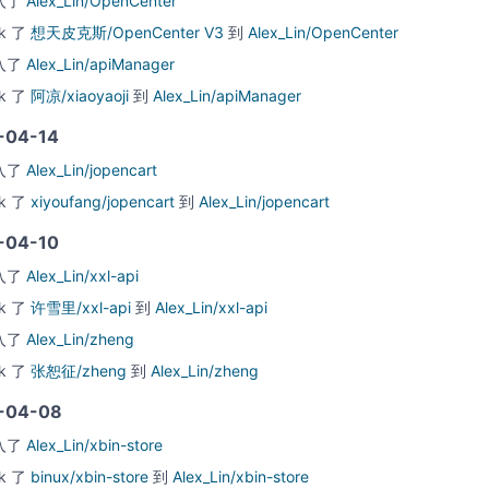
入了
Alex_Lin/OpenCenter
rk 了
想天皮克斯/OpenCenter V3
到
Alex_Lin/OpenCenter
入了
Alex_Lin/apiManager
rk 了
阿凉/xiaoyaoji
到
Alex_Lin/apiManager
-04-14
入了
Alex_Lin/jopencart
rk 了
xiyoufang/jopencart
到
Alex_Lin/jopencart
-04-10
入了
Alex_Lin/xxl-api
rk 了
许雪里/xxl-api
到
Alex_Lin/xxl-api
入了
Alex_Lin/zheng
rk 了
张恕征/zheng
到
Alex_Lin/zheng
-04-08
入了
Alex_Lin/xbin-store
rk 了
binux/xbin-store
到
Alex_Lin/xbin-store