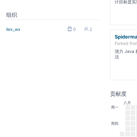
计目标是实
推送等功能
组织
ilex_wx
0
2
Spiderm
Forked fr
强力 Jav
活
贡献度
八月
周一
周四