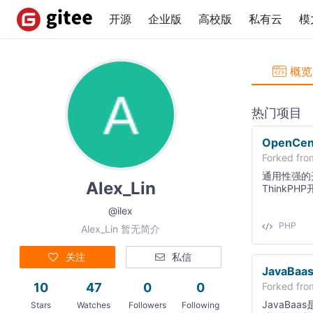
开源
企业版
高校版
私有云
模
概览
热门项目
OpenCen
Forked fr
通用性强的
Alex_Lin
ThinkP
加入了新的
@ilex
目：http://
源通用 用
PHP
Alex_Lin 暂无简介
权限管理、
机制、模块
关注
私信
的PHP系
JavaBaa
http://www.ocenter.cn 项目演示
Forked fr
10
47
0
0
手册http://o
JavaBa
Stars
Watches
Followers
Following