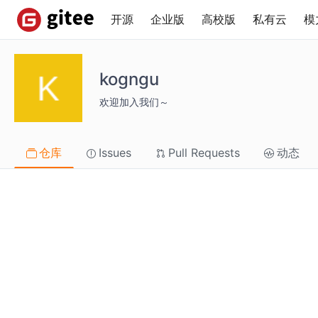
开源
企业版
高校版
私有云
模
kogngu
欢迎加入我们～
仓库
Issues
Pull Requests
动态