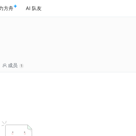
力方舟
AI 队友
成员
1