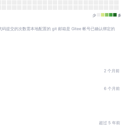
少
多
其中代码提交的次数需本地配置的 git 邮箱是 Gitee 帐号已确认绑定的
2 个月前
6 个月前
超过 5 年前