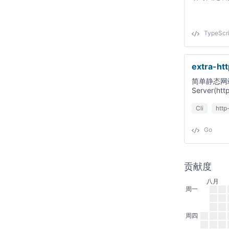
TypeScri
extra-htt
简单静态网站
Server(htt
Cli
http
Go
贡献度
八月
周一
周四