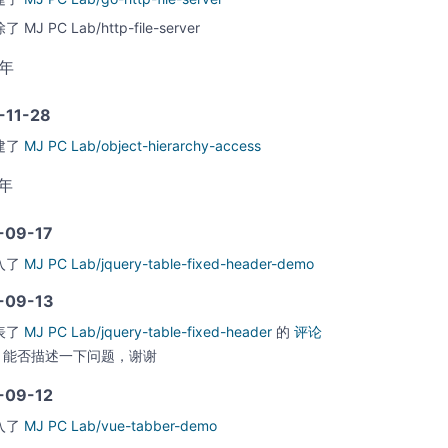
除了
MJ PC Lab/http-file-server
8年
-11-28
建了
MJ PC Lab/object-hierarchy-access
7年
-09-17
入了
MJ PC Lab/jquery-table-fixed-header-demo
-09-13
表了
MJ PC Lab/jquery-table-fixed-header
的
评论
能否描述一下问题，谢谢
-09-12
入了
MJ PC Lab/vue-tabber-demo