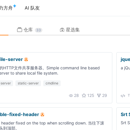
力方舟
AI 队友
仓库
星选集
33
ile-server
jqu
TTP文件共享服务器。Simple command line based
a jQ
erver to share local file system.
-server
static-server
cmdline
28
125
29
T
able-fixed-header
Srt
Srt
 header fixed on the top when scrolling down. 当往下滚
头到顶部。