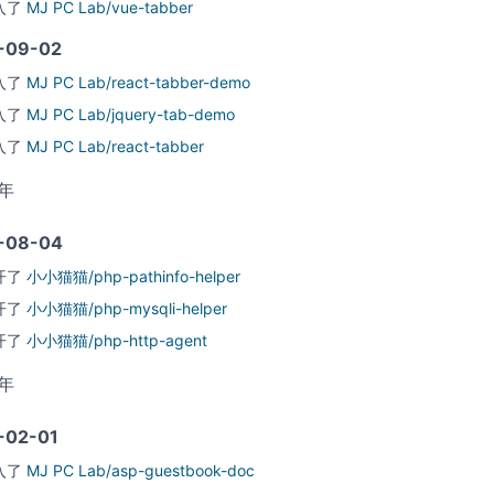
入了
MJ PC Lab/vue-tabber
-09-02
入了
MJ PC Lab/react-tabber-demo
入了
MJ PC Lab/jquery-tab-demo
入了
MJ PC Lab/react-tabber
7年
-08-04
开了
小小猫猫/php-pathinfo-helper
开了
小小猫猫/php-mysqli-helper
开了
小小猫猫/php-http-agent
7年
-02-01
入了
MJ PC Lab/asp-guestbook-doc