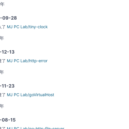
0年
-09-28
入了
MJ PC Lab/tiny-clock
9年
-12-13
建了
MJ PC Lab/http-error
9年
-11-23
建了
MJ PC Lab/goVirtualHost
9年
-08-15
建了
MJ PC Lab/go-http-file-server