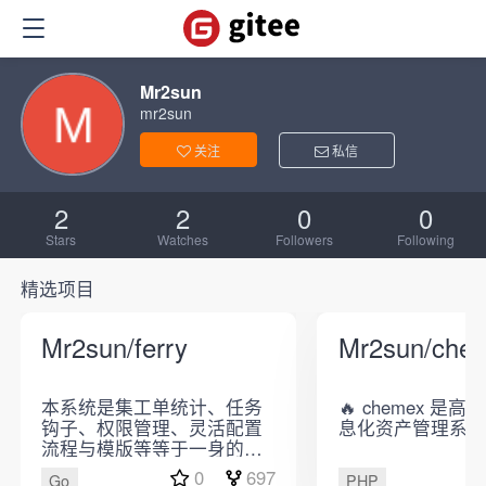
Mr2sun
mr2sun
关注
私信
2
2
0
0
Stars
Watches
Followers
Following
精选项目
Mr2sun/ferry
Mr2sun/che
本系统是集工单统计、任务
🔥 chemex 是
钩子、权限管理、灵活配置
息化资产管理系统
流程与模版等等于一身的开
源工单系统，当然也可以称
0
697
Go
PHP