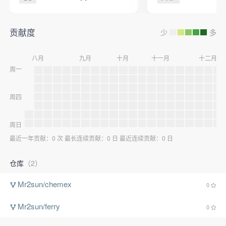
之为工作流引擎。 致力于减
少跨部门之间的沟通，自动
任务的执行，提升工作效率
与工作质量，减少不必要的
贡献度
少
多
工作量与人为出错率。
八月
九月
十月
十一月
十二月
周一
周四
周日
最近一年贡献：0 次 最长连续贡献：0 日 最近连续贡献：0 日
仓库
（2）
Mr2sun/chemex
0
Mr2sun/ferry
0