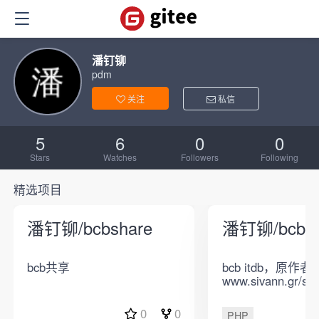
潘钉铆
pdm
关注
私信
5
6
0
0
Stars
Watches
Followers
Following
精选项目
潘钉铆/bcbshare
潘钉铆/bcbit
bcb共享
bcb itdb，原作者官网
www.sivann.gr/soft
0
0
PHP