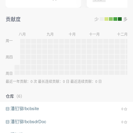
贡献度
少
多
八月
九月
十月
十一月
十二月
周一
周四
周日
最近一年贡献：0 次 最长连续贡献：0 日 最近连续贡献：0 日
仓库
（6）
潘钉铆/bcbsite
0
潘钉铆/bcbsdrDoc
0