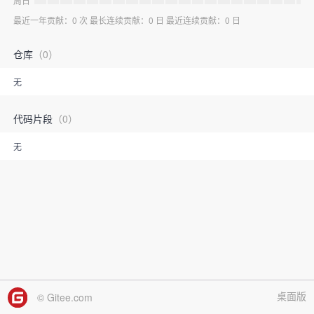
周日
最近一年贡献：0 次 最长连续贡献：0 日 最近连续贡献：0 日
仓库
（0）
无
代码片段
（0）
无
桌面版
© Gitee.com