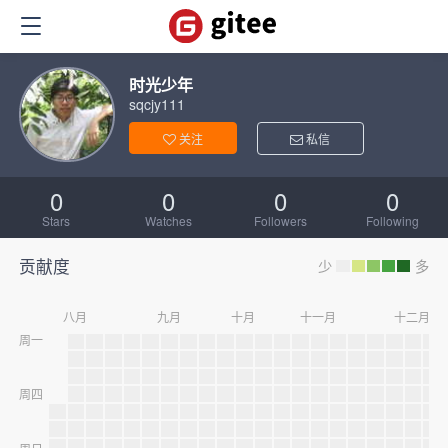
时光少年
sqcjy111
关注
私信
0
0
0
0
Stars
Watches
Followers
Following
贡献度
少
多
八月
九月
十月
十一月
十二月
周一
周四