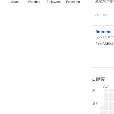
格式的广泛兼
Stars
Watches
Followers
Following
ULT、XM、
C/C++
finecms
Forked fr
FineC
贡献度
八月
周一
周四