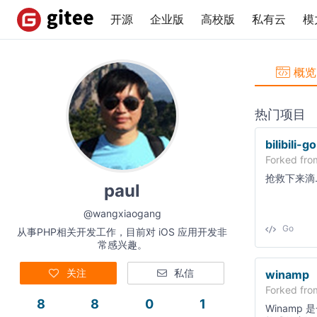
开源
企业版
高校版
私有云
模
概览
热门项目
bilibili-
Forked fr
抢救下来滴..
paul
@wangxiaogang
Go
从事PHP相关开发工作，目前对 iOS 应用开发非
常感兴趣。
关注
私信
winamp
Forked fr
8
8
0
1
Winamp