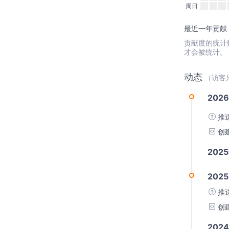
周日
最近一年贡献：
贡献度的统计数据
才会被统计。
动态
（访客
2026
推
创
202
2025
推
创
202