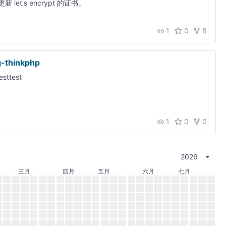
新 let's encrypt 的证书。
1
0
8
-thinkphp
esttest
1
0
0
2026
三月
四月
五月
六月
七月