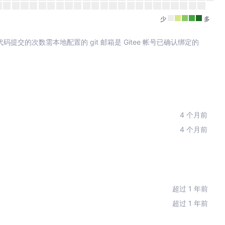
少
多
其中代码提交的次数需本地配置的 git 邮箱是 Gitee 帐号已确认绑定的
4 个月前
4 个月前
超过 1 年前
超过 1 年前