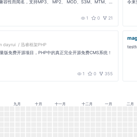
容性而闻名，支持MP3、 MP2、 MOD、S3M、MTM、
令来更
IT、669、CD-
1
0
21
mag
om
dayrui
/
迅睿框架PHP
testt
MS轻量版免费开源项目，PHP中的真正完全开源免费CMS系统！
1
0
355
九月
十月
十一月
十二月
一月
二月