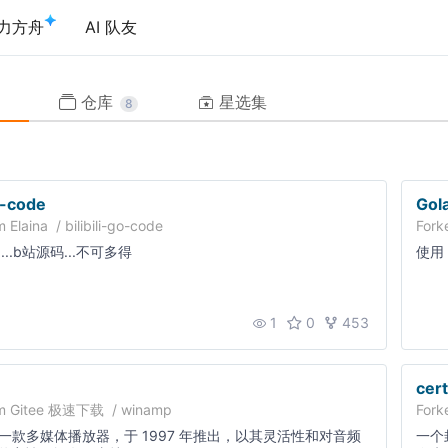
力方舟
AI 队友
仓库
星选集
8
go-code
Gol
om
Elaina
/
bilibili-go-code
Fork
..b站源码...不可多得
使用 
1
0
453
cer
om
Gitee 极速下载
/
winamp
Fork
 是一款多媒体播放器，于 1997 年推出，以其灵活性和对音频
一个