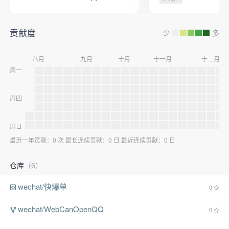
登录、获取个人信
分享等功能，如果
功能可以根据官方的
自行添加。
贡献度
少
多
八月
九月
十月
十一月
十二月
周一
周四
周日
最近一年贡献：0 次 最长连续贡献：0 日 最近连续贡献：0 日
仓库
（6）
wechat/快爆单
0
wechat/WebCanOpenQQ
0