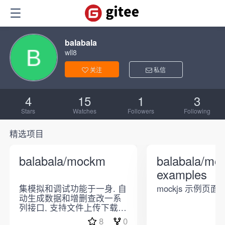
balabala
wll8
关注
私信
4
15
1
3
Stars
Watches
Followers
Following
精选项目
balabala/mockm
balabala/moc
examples
集模拟和调试功能于一身. 自
mockjs 示例页面
动生成数据和增删查改一系
列接口, 支持文件上传下载,
延迟, 自定义接口逻辑...
8
0