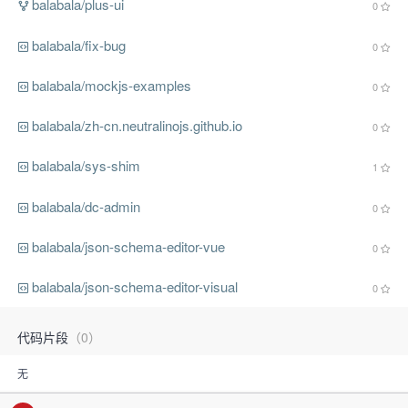
balabala/plus-ui
0
balabala/fix-bug
0
balabala/mockjs-examples
0
balabala/zh-cn.neutralinojs.github.io
0
balabala/sys-shim
1
balabala/dc-admin
0
balabala/json-schema-editor-vue
0
balabala/json-schema-editor-visual
0
代码片段
（0）
无