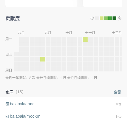
贡献度
少
多
八月
九月
十月
十一月
十二月
周一
周四
周日
最近一年贡献：2 次 最长连续贡献：1 日 最近连续贡献：1 日
仓库
（15）
全部
balabala/mcc
0
balabala/mockm
8