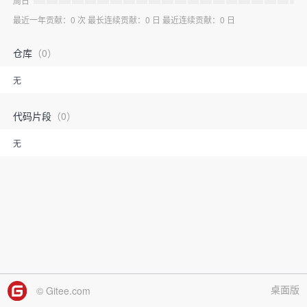
周日
最近一年贡献：0 次 最长连续贡献：0 日 最近连续贡献：0 日
仓库
（0）
无
代码片段
（0）
无
桌面版
© Gitee.com