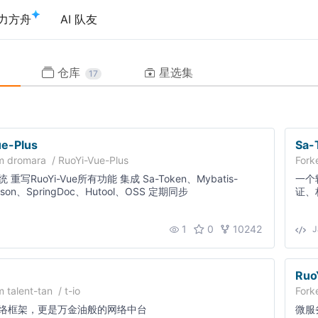
力方舟
AI 队友
仓库
星选集
17
e-Plus
Sa-
om
dromara
/
RuoYi-Vue-Plus
Fork
重写RuoYi-Vue所有功能 集成 Sa-Token、Mybatis-
一个
kson、SpringDoc、Hutool、OSS 定期同步
证、
OAut
1
0
10242
J
Ruo
om
talent-tan
/
t-io
Fork
络框架，更是万金油般的网络中台
微服务