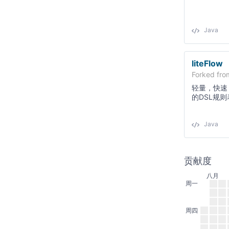
Java
liteFlow
Forked fr
轻量，快速
的DSL规
言脚本，复
发效率！
Java
贡献度
八月
周一
周四