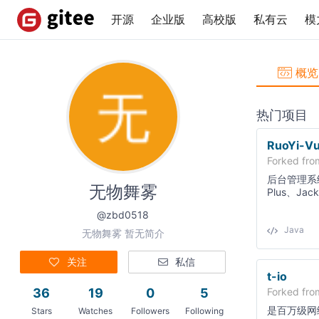
开源
企业版
高校版
私有云
模
概览
热门项目
RuoYi-Vu
Forked fr
后台管理系统 
无物舞雾
Plus、Jac
@zbd0518
Java
无物舞雾 暂无简介
关注
私信
t-io
Forked fr
36
19
0
5
是百万级网
Stars
Watches
Followers
Following