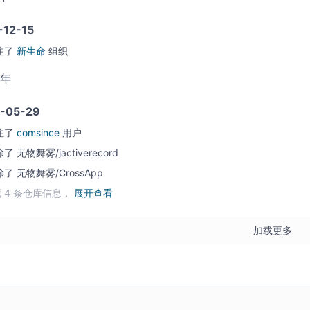
-12-15
注了
新生命
组织
0年
-05-29
注了
comsince
用户
除了
无物舞雾/jactiverecord
除了
无物舞雾/CrossApp
 4 条仓库信息，
展开查看
加载更多