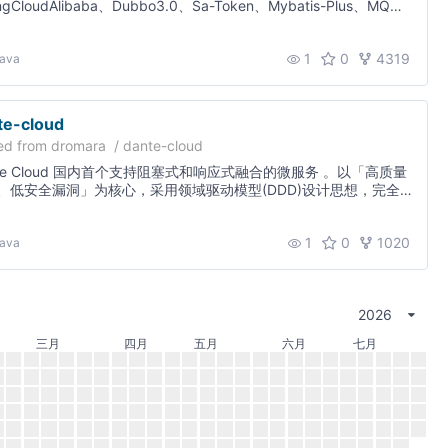
ingCloudAlibaba、Dubbo3.0、Sa-Token、Mybatis-Plus、MQ、
、ES、Docker 全方位升级 定期同步
1
0
4319
ava
te-cloud
ed from
dromara
/
dante-cloud
首个支持阻塞式和响应式融合的微服务 。以「高质量
、低安全漏洞」为核心，采用领域驱动模型(DDD)设计思想，完全
Spring 生态全域开源技术和 OAuth2.1 协议，支持智能电视、IoT
联网设备认证，满足国家三级等保要求、支持接口国密数字信封加
1
0
1020
、防刷、高防XSS和SQL注入等一系列安全体系的多租户微服务解
ava
案。
2026
三月
四月
五月
六月
七月