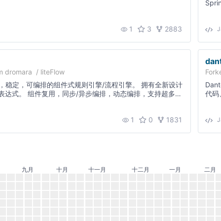
Spr
OSS
1
3
2883
J
dan
om
dromara
/
liteFlow
Fork
，稳定，可编排的组件式规则引擎/流程引擎。 拥有全新设计
Dante Cloud 国内
则表达式。 组件复用，同步/异步编排，动态编排，支持超多语
代码
杂嵌套规则，热部署，平滑刷新规则等等功能，让你加快开
基于 
等物
1
0
1831
解密
J
决方
九月
十月
十一月
十二月
一月
二月