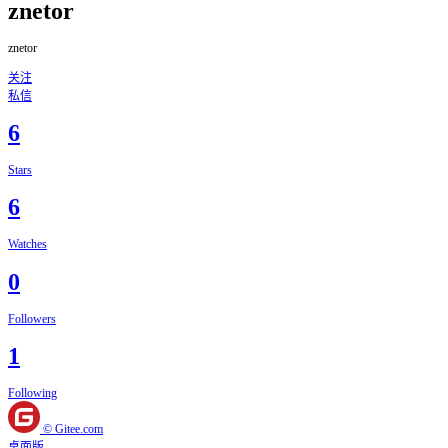
znetor
znetor
关注
私信
6
Stars
6
Watches
0
Followers
1
Following
© Gitee.com
桌面版