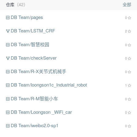
仓库
（42）
全部
DB Team/pages
0
DB Team/LSTM_CRF
2
DB Team/智慧校园
0
DB Team/checkServer
0
DB Team/R-X关节式机械手
0
DB Team/loongson1c_Industrial_robot
1
DB Team/R-M智能小车
0
DB Team/Loongson _WiFi_car
0
DB Team/iweibo2.0-sp1
0