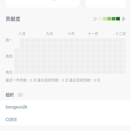
贡献度
少
多
八月
九月
十月
十一月
十二月
周一
周四
周日
最近一年贡献：0 次 最长连续贡献：0 日 最近连续贡献：0 日
组织
（2）
loongson2k
O2EE