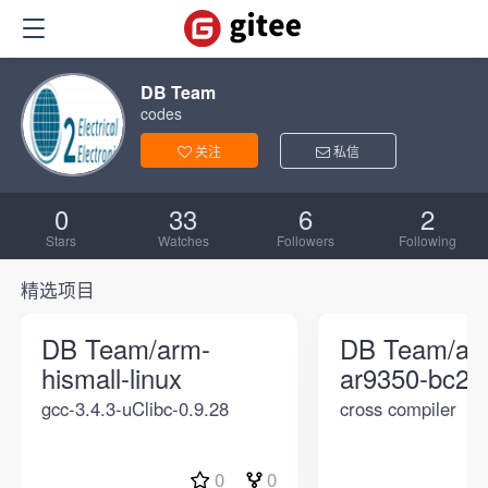
DB Team
codes
关注
私信
0
33
6
2
Stars
Watches
Followers
Following
精选项目
DB Team/arm-
DB Team/ath
hismall-linux
ar9350-bc2b
gcc-3.4.3-uClibc-0.9.28
cross compiler
0
0