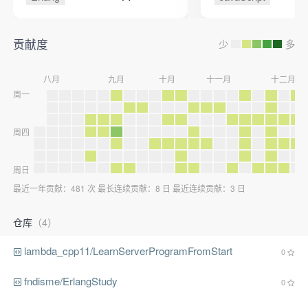
贡献度
少
多
八月
九月
十月
十一月
十二月
周一
周四
周日
最近一年贡献：481 次 最长连续贡献：8 日 最近连续贡献：3 日
仓库
（4）
lambda_cpp11/LearnServerProgramFromStart
0
fndisme/ErlangStudy
0