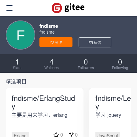
fndisme
fndisme
关注
私信
1
4
0
0
Stars
Watches
Followers
Following
精选项目
fndisme/ErlangStud
fndisme/Lea
y
y
主要是用来学习，erlang
学习 jquery
0
0
Erlang
JavaScript